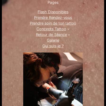
Pages
Flash Disponibles
Prendre Rendez-vous
Prendre soin de ton tattoo
Concepts Tattoo
Retour de Séance
Galerie
Qui suis-je ?